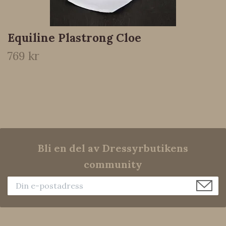
Equiline Plastrong Cloe
769 kr
Bli en del av Dressyrbutikens
community