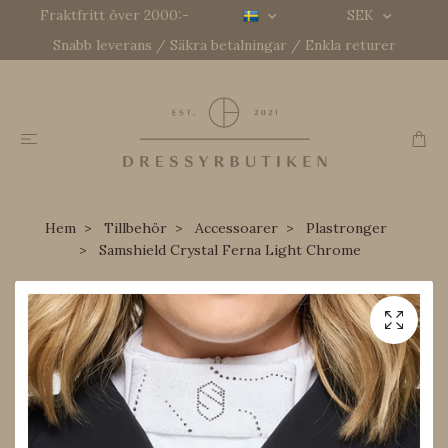
Fraktfritt över 2000:-
SEK
Snabb leverans / Säkra betalningar / Enkla returer
Hem
Tillbehör
Accessoarer
Plastronger
Samshield Crystal Ferna Light Chrome