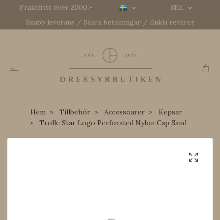
Fraktfritt över 2000:-
SEK
Snabb leverans / Säkra betalningar / Enkla returer
Hem
Tillbehör
Accessoarer
Kepsar
Trolle Star Logo Perforated Nylon Cap Sand