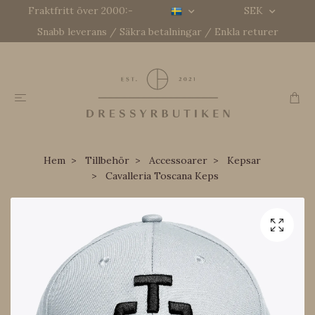
Fraktfritt över 2000:-
SEK
Snabb leverans / Säkra betalningar / Enkla returer
Hem
Tillbehör
Accessoarer
Kepsar
Cavalleria Toscana Keps