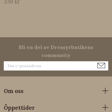
339 kr
Bli en del av Dressyrbutikens
community
Om oss
Öppettider