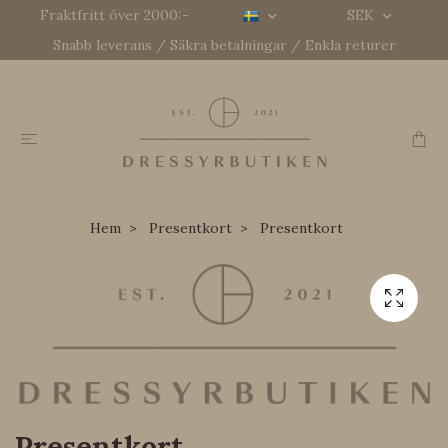
Fraktfritt över 2000:-
SEK
Snabb leverans / Säkra betalningar / Enkla returer
Hem
Presentkort
Presentkort
Presentkort