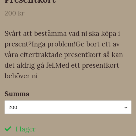
200 kr
Svårt att bestämma vad ni ska köpa i
present?Inga problem!Ge bort ett av
våra eftertraktade presentkort så kan
det aldrig gå fel.Med ett presentkort
behöver ni
Summa
200
I lager