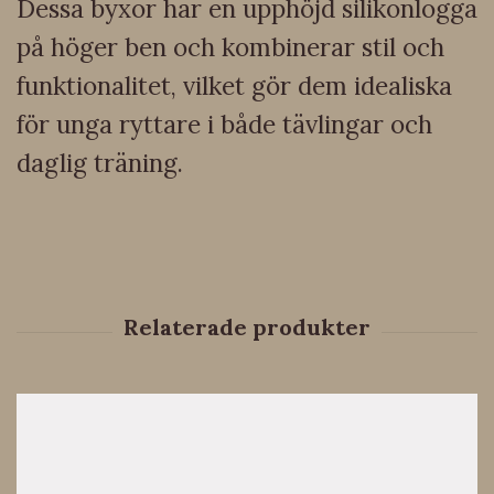
Dessa byxor har en upphöjd silikonlogga
på höger ben och kombinerar stil och
funktionalitet, vilket gör dem idealiska
för unga ryttare i både tävlingar och
daglig träning.