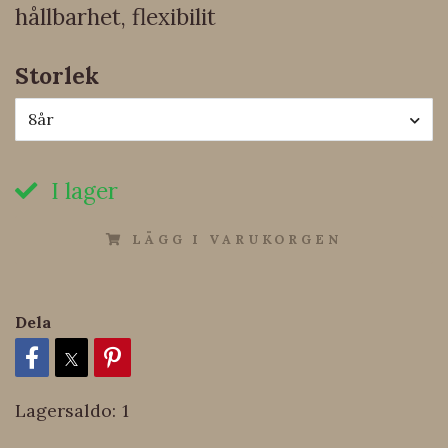
hållbarhet, flexibilit
Storlek
8år
I lager
LÄGG I VARUKORGEN
Dela
Lagersaldo:
1