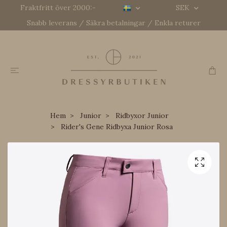
Fraktfritt över 2000:-
SEK
Snabb leverans / Säkra betalningar / Enkla returer
Hem
Junior
Ridbyxor Junior
Rider's Gene Ridbyxa Junior Rosa