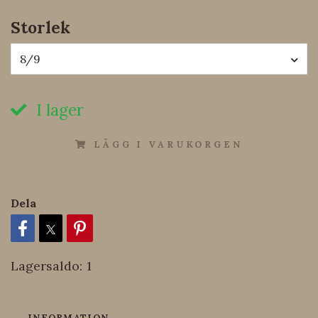
Storlek
8/9
I lager
LÄGG I VARUKORGEN
Dela
Lagersaldo:
1
INFORMATION