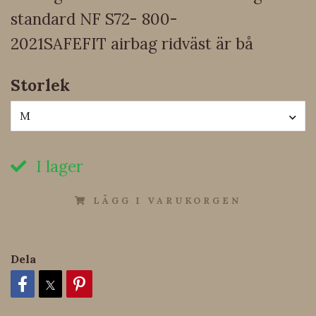
standard NF S72- 800-
2021SAFEFIT airbag ridväst är bå
Storlek
M
I lager
LÄGG I VARUKORGEN
Dela