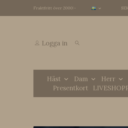
Fraktfritt över 2000:-
SE
Logga in
Häst
Dam
Herr
Presentkort
LIVESHOP