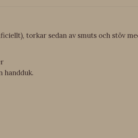
ificiellt), torkar sedan av smuts och stöv me
er
n handduk.