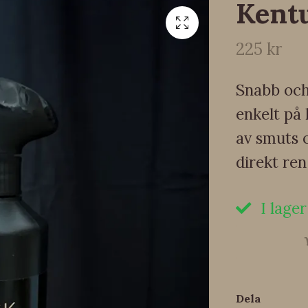
Kent
225 kr
Snabb och
enkelt på l
av smuts 
direkt ren
I lager
Dela