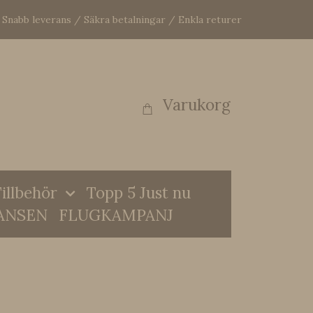
Snabb leverans / Säkra betalningar / Enkla returer
Varukorg
illbehör
Topp 5 Just nu
ANSEN
FLUGKAMPANJ