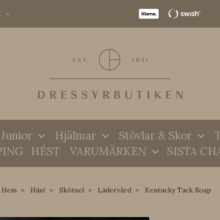
K
Junior
Hjälmar
Stövlar & Skor
T
PING
HÉST
VARUMÄRKEN
SISTA CH
Hem
Häst
Skötsel
Lädervård
Kentucky Tack Soap