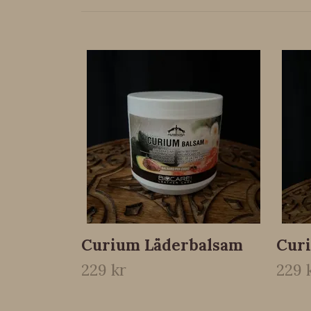
Curium Läderbalsam
Cur
229 kr
229 