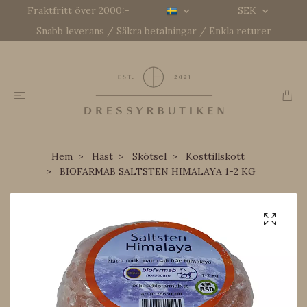
Fraktfritt över 2000:-
SEK
Snabb leverans / Säkra betalningar / Enkla returer
Hem
Häst
Skötsel
Kosttillskott
BIOFARMAB SALTSTEN HIMALAYA 1-2 KG