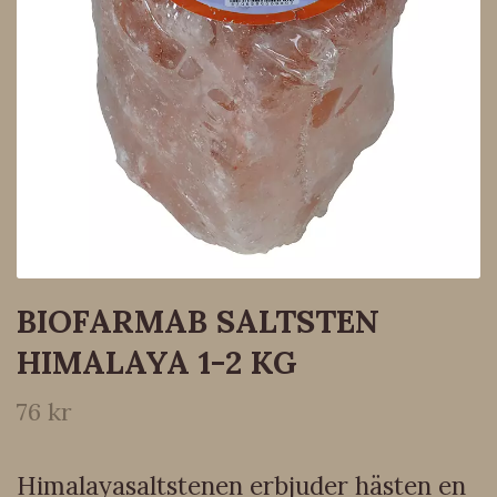
BIOFARMAB SALTSTEN
HIMALAYA 1-2 KG
76 kr
Himalayasaltstenen erbjuder hästen en