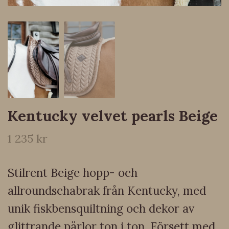
Kentucky velvet pearls Beige
1 235 kr
Stilrent Beige hopp- och
allroundschabrak från Kentucky, med
unik fiskbensquiltning och dekor av
glittrande pärlor ton i ton. Försett med