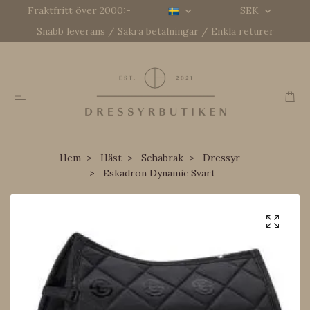
Fraktfritt över 2000:-
SEK
Snabb leverans / Säkra betalningar / Enkla returer
Hem
Häst
Schabrak
Dressyr
Eskadron Dynamic Svart