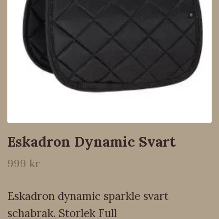
Eskadron Dynamic Svart
999 kr
Eskadron dynamic sparkle svart
schabrak. Storlek Full