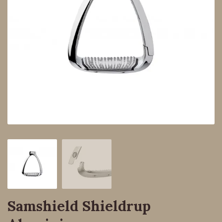
Samshield Shieldrup