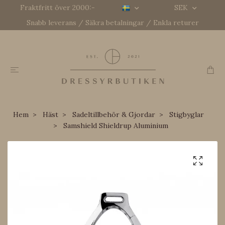
Fraktfritt över 2000:-
SEK
Snabb leverans / Säkra betalningar / Enkla returer
Hem
Häst
Sadeltillbehör & Gjordar
Stigbyglar
Samshield Shieldrup Aluminium