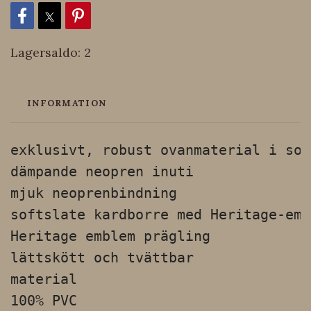
Lagersaldo:
2
INFORMATION
exklusivt, robust ovanmaterial i sof
dämpande neopren inuti

mjuk neoprenbindning

softslate kardborre med Heritage-embl
Heritage emblem prägling

lättskött och tvättbar

material

100% PVC