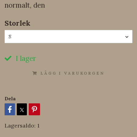
normalt, den
Storlek
S
I lager
LÄGG I VARUKORGEN
Dela
Lagersaldo:
1