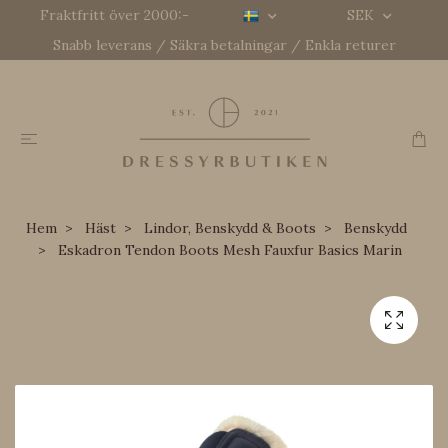
Fraktfritt över 2000:-
SEK
Snabb leverans / Säkra betalningar / Enkla returer
Hem
Häst
Lindor, Benskydd & Boots
Benskydd
Eskadron Tendon Boots Mesh Fauxfur Basics Marin