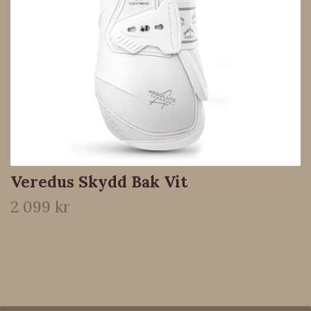
Veredus Skydd Bak Vit
2 099 kr