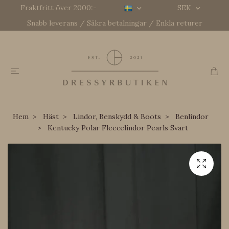
Fraktfritt över 2000:-
SEK
Snabb leverans / Säkra betalningar / Enkla returer
Hem
Häst
Lindor, Benskydd & Boots
Benlindor
Kentucky Polar Fleecelindor Pearls Svart