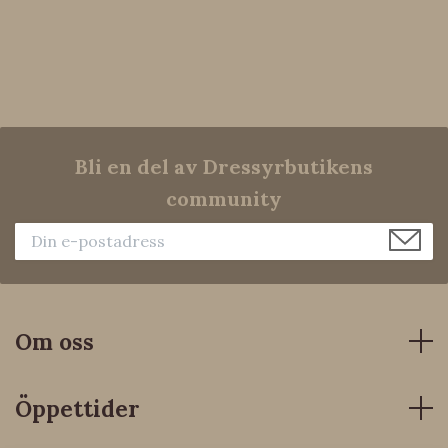
Bli en del av Dressyrbutikens
community
Om oss
Öppettider