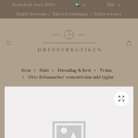
Fraktfritt över 2000:-
SEK
Snabb leverans / Säkra betalningar / Enkla returer
Hem
Häst
Huvudlag & Bett
Träns
Otto Schumacher remontträns inkl tyglar