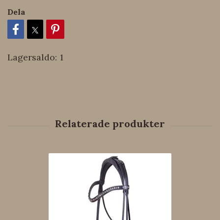
Dela
Lagersaldo:
1