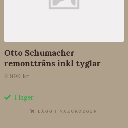
Otto Schumacher
remontträns inkl tyglar
9 999 kr
I lager
LÄGG I VARUKORGEN