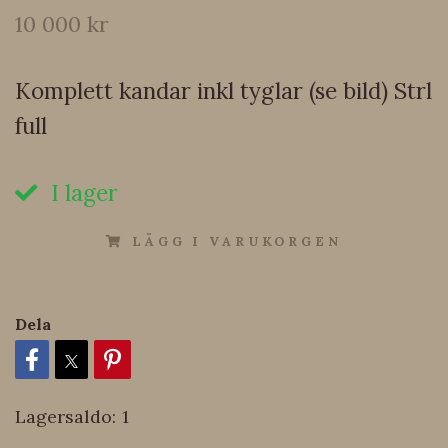
10 000 kr
Komplett kandar inkl tyglar (se bild) Strl
full
I lager
LÄGG I VARUKORGEN
Dela
Lagersaldo:
1