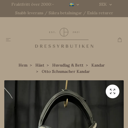
Fraktfritt över 2000:-
SEK
Snabb leverans / Säkra betalningar / Enkla returer
Hem
Häst
Huvudlag & Bett
Kandar
Otto Schumacher Kandar