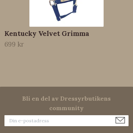
Kentucky Velvet Grimma
699 kr
Bli en del av Dressyrbutikens
community