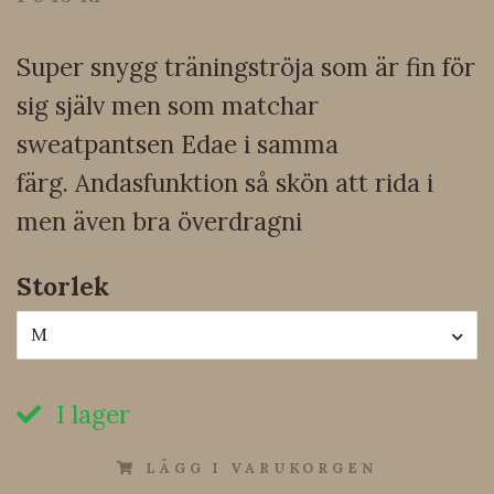
Super snygg träningströja som är fin för
sig själv men som matchar
sweatpantsen Edae i samma
färg. Andasfunktion så skön att rida i
men även bra överdragni
Storlek
M
I lager
LÄGG I VARUKORGEN