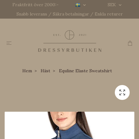
Fraktfritt över 2000:-
SEK
Snabb leverans / Säkra betalningar / Enkla returer
Hem
Häst
Equline Elaste Sweatshirt