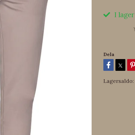
I lager
Dela
Lagersaldo: