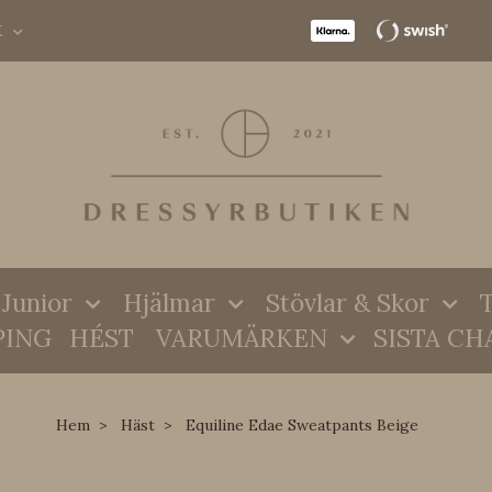
K
Junior
Hjälmar
Stövlar & Skor
T
PING
HÉST
VARUMÄRKEN
SISTA CH
Hem
Häst
Equiline Edae Sweatpants Beige