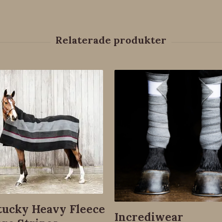
ucky Heavy Fleece
Incrediwear