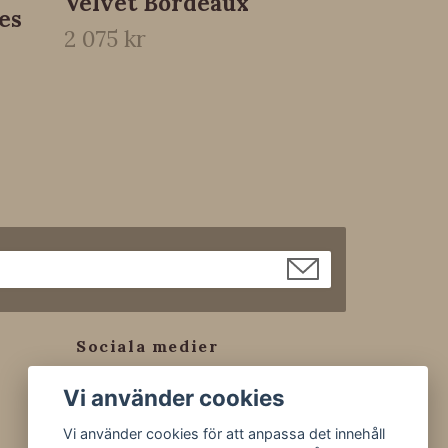
Velvet Bordeaux
es
2 075 kr
Sociala medier
Facebook
Vi använder cookies
Instagram
Vi använder cookies för att anpassa det innehåll