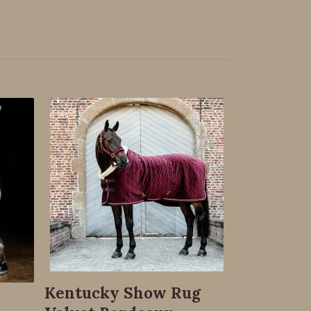
Equiline
Vinterja
Slut i lager
Kentucky Show Rug