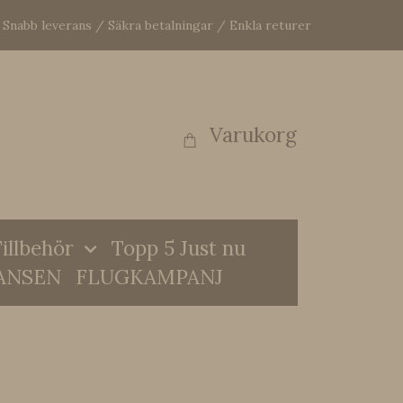
Snabb leverans / Säkra betalningar / Enkla returer
Varukorg
illbehör
Topp 5 Just nu
ANSEN
FLUGKAMPANJ