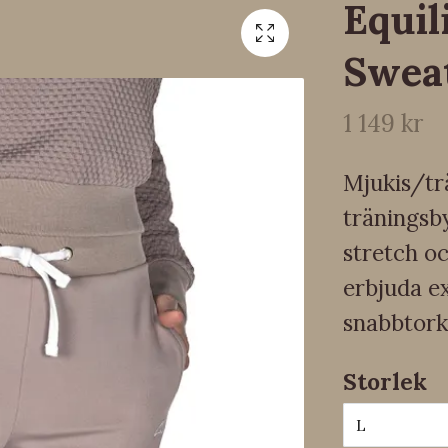
Equil
Swea
1 149 kr
Mjukis/tr
träningsb
stretch oc
erbjuda e
snabbtork
Storlek
L