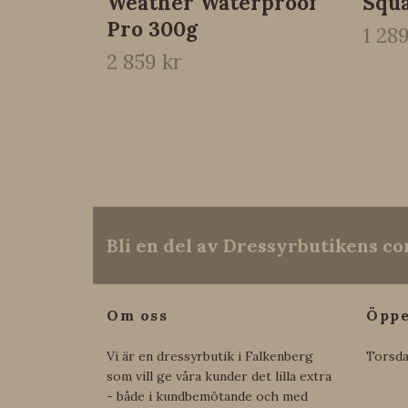
Weather Waterproof
Squa
Pro 300g
1 289
2 859 kr
Bli en del av Dressyrbutikens 
Om oss
Öppe
Vi är en dressyrbutik i Falkenberg
Torsda
som vill ge våra kunder det lilla extra
- både i kundbemötande och med