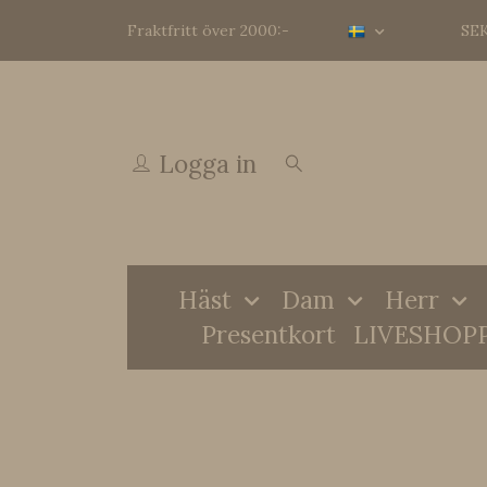
Fraktfritt över 2000:-
SE
Logga in
Häst
Dam
Herr
Presentkort
LIVESHOP