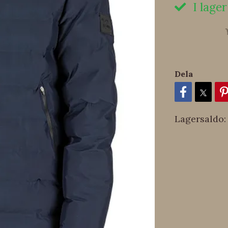
I lager
Dela
Lagersaldo: