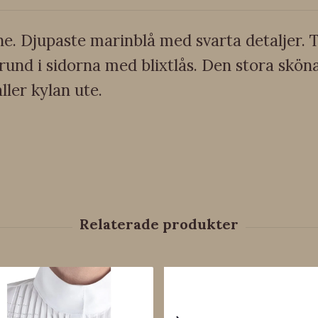
ne. Djupaste marinblå med svarta detaljer. T
 sprund i sidorna med blixtlås. Den stora skö
ler kylan ute.