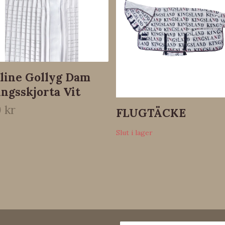
line Gollyg Dam
ingsskjorta Vit
9 kr
FLUGTÄCKE
Slut i lager