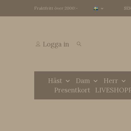
Fraktfritt över 2000:-
SE
Logga in
Häst
Dam
Herr
Presentkort
LIVESHOP