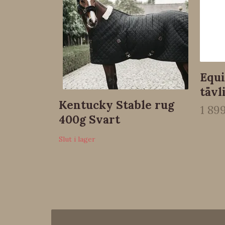
Equi
tävl
Kentucky Stable rug
1 89
400g Svart
Slut i lager