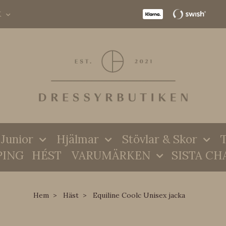
K
Junior
Hjälmar
Stövlar & Skor
T
PING
HÉST
VARUMÄRKEN
SISTA CH
Hem
Häst
Equiline Coolc Unisex jacka