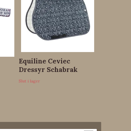
Brun
3 799 kr
Equiline Ceviec
Dressyr Schabrak
Slut i lager