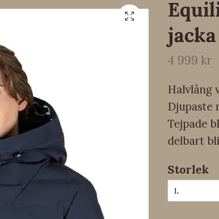
Equil
jacka
4 999 kr
Halvlång v
Djupaste 
Tejpade bl
delbart bl
Storlek
L