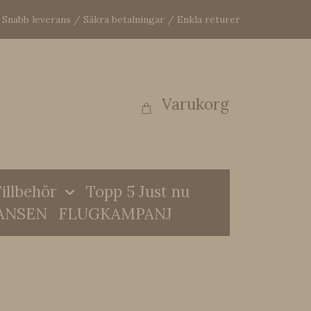
Snabb leverans / Säkra betalningar / Enkla returer
Varukorg
illbehör
Topp 5 Just nu
ANSEN
FLUGKAMPANJ