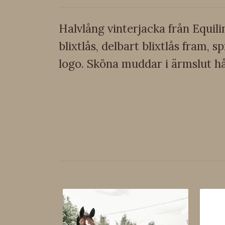
Halvlång vinterjacka från Equili
blixtlås, delbart blixtlås fram,
logo. Sköna muddar i ärmslut hål