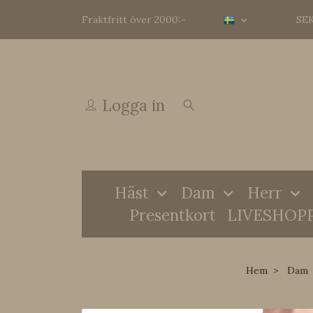
Fraktfritt över 2000:-
SE
Logga in
Häst
Dam
Herr
Presentkort
LIVESHOP
Hem
Dam