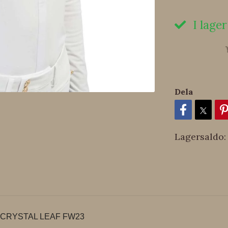
I lager
Dela
Lagersaldo:
CRYSTAL LEAF FW23
