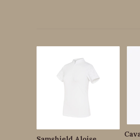
Cava
Samshield Aloise