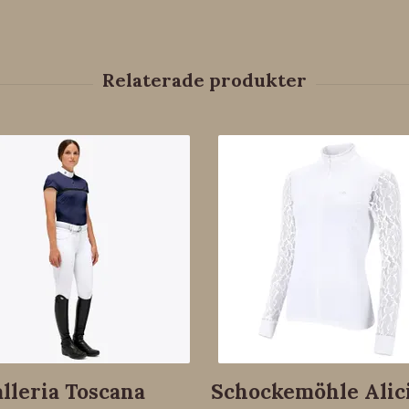
lleria Toscana
Schockemöhle Alic