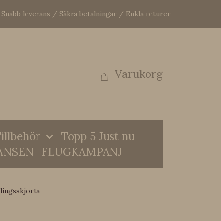
Snabb leverans / Säkra betalningar / Enkla returer
Varukorg
illbehör
Topp 5 Just nu
ANSEN
FLUGKAMPANJ
lingsskjorta