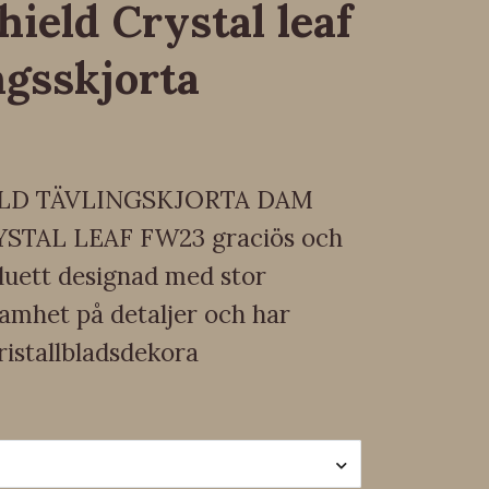
ield Crystal leaf
ngsskjorta
LD TÄVLINGSKJORTA DAM
YSTAL LEAF FW23 graciös och
luett designad med stor
mhet på detaljer och har
ristallbladsdekora