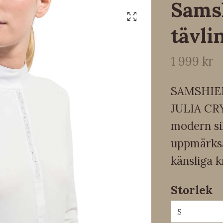
Samsh
tävli
1 999 kr
SAMSHIE
JULIA CR
modern si
uppmärksa
känsliga k
Storlek
S