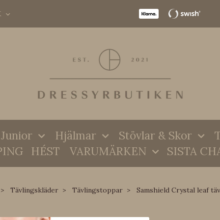
K
Junior
Hjälmar
Stövlar & Skor
T
PING
HÉST
VARUMÄRKEN
SISTA CH
Tävlingskläder
Tävlingstoppar
Samshield Crystal leaf täv