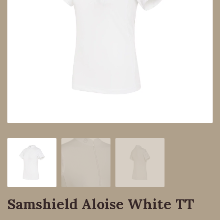
Samshield Aloise White TT