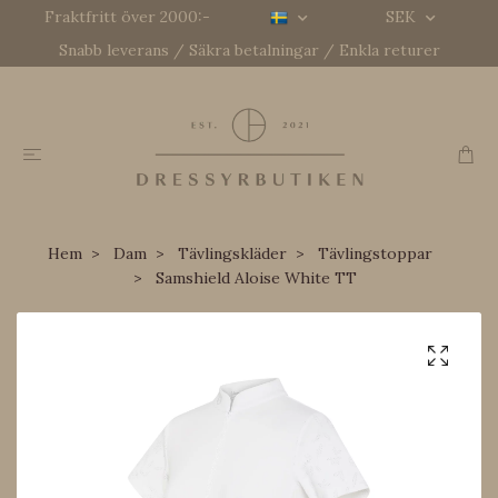
Fraktfritt över 2000:-
SEK
Snabb leverans / Säkra betalningar / Enkla returer
Hem
Dam
Tävlingskläder
Tävlingstoppar
Samshield Aloise White TT