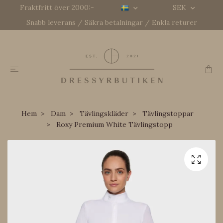
Fraktfritt över 2000:-
SEK
Snabb leverans / Säkra betalningar / Enkla returer
Hem
Dam
Tävlingskläder
Tävlingstoppar
Roxy Premium White Tävlingstopp