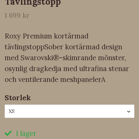
Tävlingstopp
1 699 kr
Roxy Premium kortärmad
tävlingstoppSober kortärmad design
med Swarovski®-skimrande mönster,
osynlig dragkedja med ultrafina stenar
och ventilerande meshpanelerA
Storlek
XS
I lager