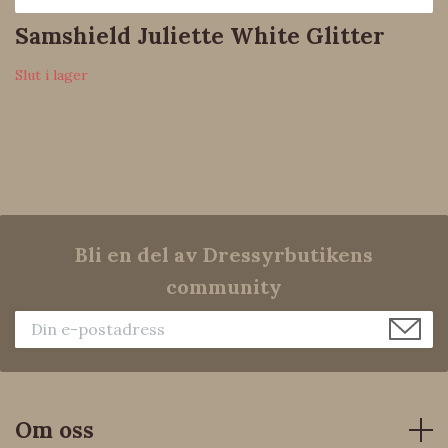
Samshield Juliette White Glitter
Slut i lager
Bli en del av Dressyrbutikens
community
Om oss