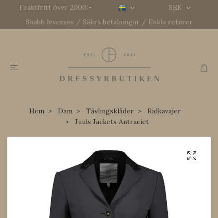
Fraktfritt över 2000:-
SEK
Snabb leverans / Säkra betalningar / Enkla returer
Hem
Dam
Tävlingskläder
Ridkavajer
Juuls Jackets Antraciet