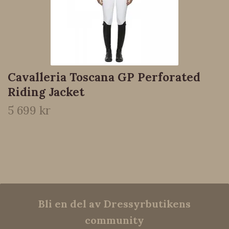
Cavalleria Toscana GP Perforated
Riding Jacket
5 699 kr
Bli en del av Dressyrbutikens
community