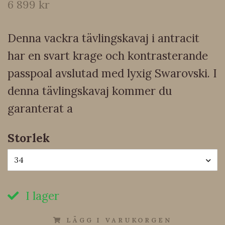
6 899 kr
Denna vackra tävlingskavaj i antracit
har en svart krage och kontrasterande
passpoal avslutad med lyxig Swarovski. I
denna tävlingskavaj kommer du
garanterat a
Storlek
34
I lager
LÄGG I VARUKORGEN