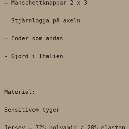
– Manschettknappar 2 x 3

– Stjärnlogga på axeln

– Foder som andas

- Gjord i Italien

Material:

Sensitive® tyger

Jersey – 72% polyamid / 28% elastan
