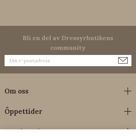
Bli en del av Dressyrbutikens
community
Om oss
Öppettider
Kundservice