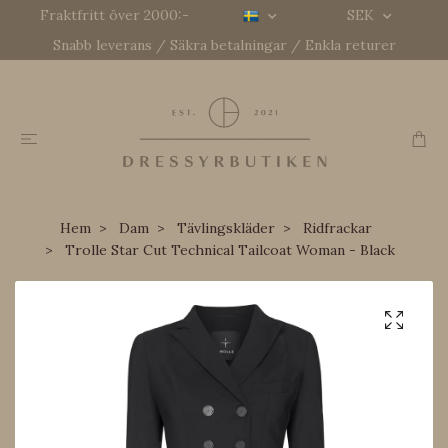
Fraktfritt över 2000:-
SEK
Snabb leverans / Säkra betalningar / Enkla returer
Hem
Dam
Tävlingskläder
Ridfrackar
Trolle Star Cut Technical Tailcoat Woman - Black