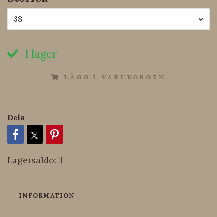
38
I lager
LÄGG I VARUKORGEN
Dela
Lagersaldo:
1
INFORMATION