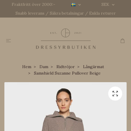
Fraktfritt över 2000:-
SEK
Snabb leverans / Säkra betalningar / Enkla returer
Hem
Dam
Ridtröjor
Långärmat
Samshield Suzanne Pullover Beige