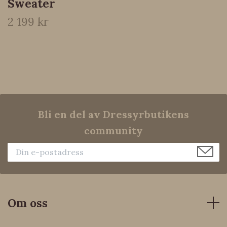
Sweater
2 199 kr
Bli en del av Dressyrbutikens
community
Om oss