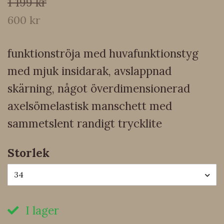
1 199 kr
600 kr
funktionströja med huvafunktionstyg
med mjuk insidarak, avslappnad
skärning, något överdimensionerad
axelsömelastisk manschett med
sammetslent randigt trycklite
Storlek
34
I lager