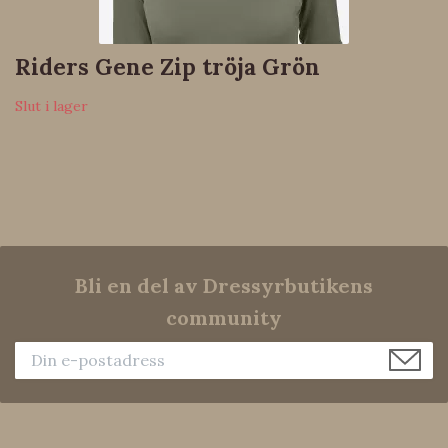
Riders Gene Zip tröja Grön
Slut i lager
Bli en del av Dressyrbutikens
community