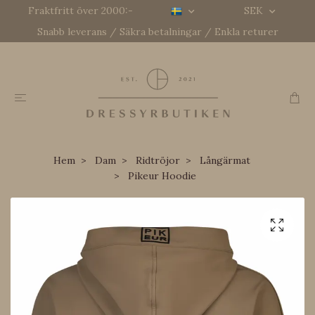
Fraktfritt över 2000:-
SEK
Snabb leverans / Säkra betalningar / Enkla returer
Hem
Dam
Ridtröjor
Långärmat
Pikeur Hoodie