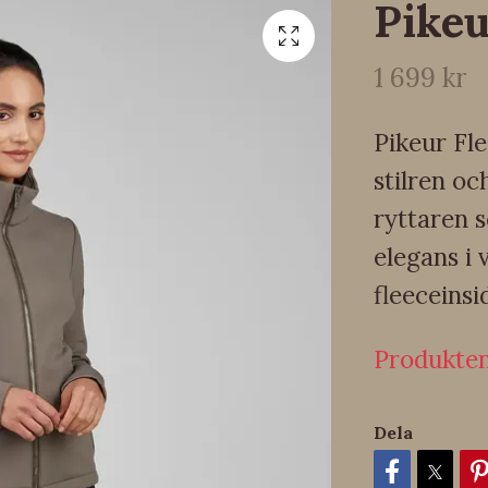
Pikeu
1 699 kr
Pikeur Fl
stilren oc
ryttaren 
elegans i
fleeceinsi
Produkten 
Dela