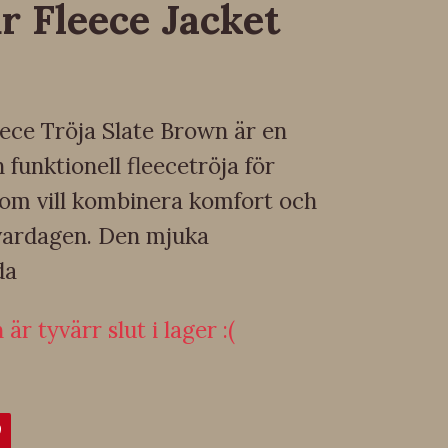
r Fleece Jacket
eece Tröja Slate Brown är en
h funktionell fleecetröja för
som vill kombinera komfort och
 vardagen. Den mjuka
da
är tyvärr slut i lager :(