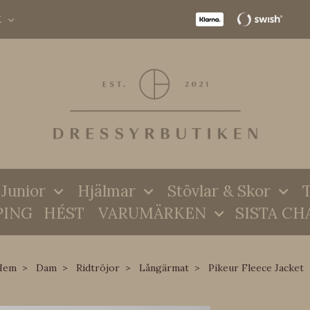
K
Junior
Hjälmar
Stövlar & Skor
T
PING
HÉST
VARUMÄRKEN
SISTA CH
Hem
Dam
Ridtröjor
Långärmat
Pikeur Fleece Jacket