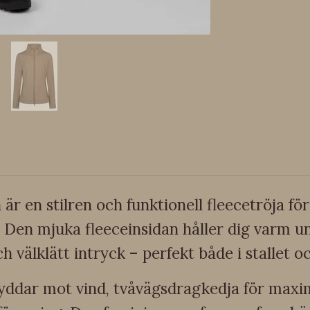
är en stilren och funktionell fleecetröja fö
 Den mjuka fleeceinsidan håller dig varm u
h välklätt intryck – perfekt både i stallet oc
yddar mot vind, tvåvägsdragkedja för maxim