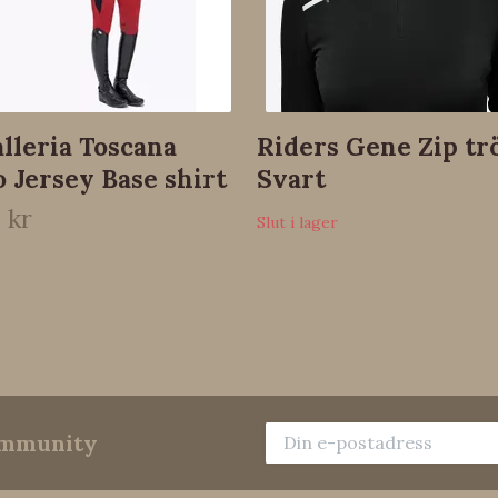
lleria Toscana
Riders Gene Zip tr
 Jersey Base shirt
Svart
 kr
Slut i lager
community