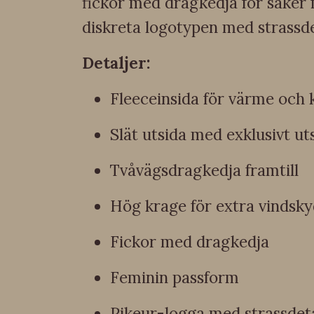
fickor med dragkedja för säker 
diskreta logotypen med strassdet
Detaljer:
Fleeceinsida för värme och
Slät utsida med exklusivt u
Tvåvägsdragkedja framtill
Hög krage för extra vindsk
Fickor med dragkedja
Feminin passform
Pikeur-logga med strassdet