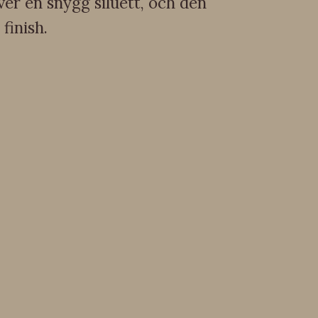
er en snygg siluett, och den
finish.