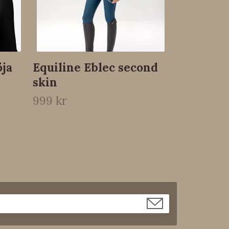
öja
Equiline Eblec second
skin
999 kr