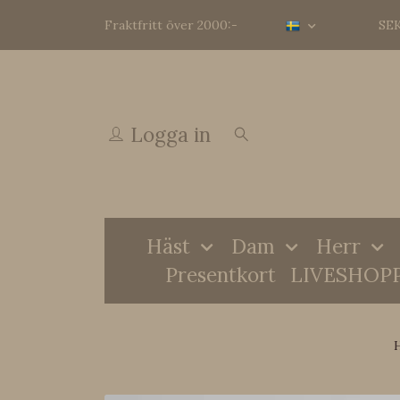
Fraktfritt över 2000:-
SE
Logga in
Häst
Dam
Herr
Presentkort
LIVESHOP