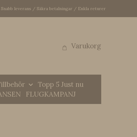
Snabb leverans / Säkra betalningar / Enkla returer
Varukorg
illbehör
Topp 5 Just nu
ANSEN
FLUGKAMPANJ