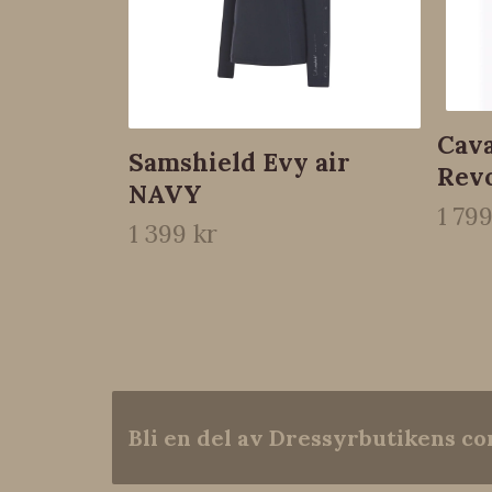
Cava
Samshield Evy air
Revo
NAVY
1 799
1 399 kr
Bli en del av Dressyrbutikens 