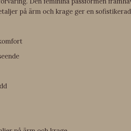
förvaring. Den feminina passformen framhäv
aljer på ärm och krage ger en sofistikerad 
 komfort
tseende
ydd
aljer på ärm och krage