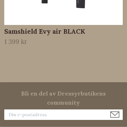
Samshield Evy air BLACK
1 399 kr
Bli en del av Dressyrbutikens
community