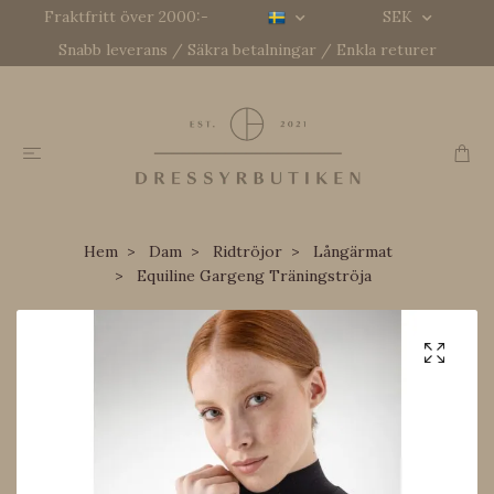
Fraktfritt över 2000:-
SEK
Snabb leverans / Säkra betalningar / Enkla returer
Hem
Dam
Ridtröjor
Långärmat
Equiline Gargeng Träningströja