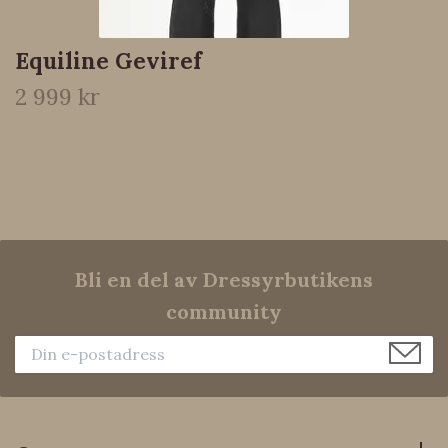
Equiline Geviref
2 999 kr
Bli en del av Dressyrbutikens
community