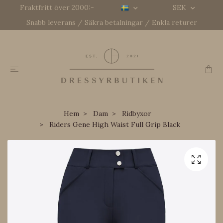
Fraktfritt över 2000:-
SEK
Snabb leverans / Säkra betalningar / Enkla returer
Hem
Dam
Ridbyxor
Riders Gene High Waist Full Grip Black