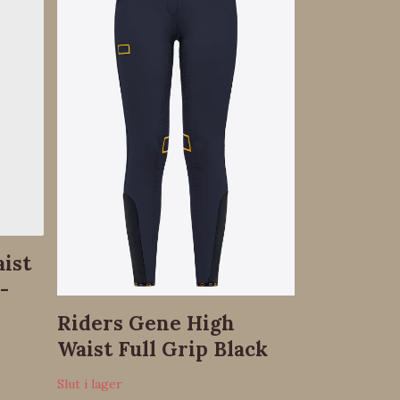
3 399 kr
aist
-
Riders Gene High
Waist Full Grip Black
Slut i lager