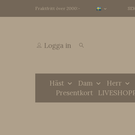
Fraktfritt över 2000:-
SE
Logga in
Häst
Dam
Herr
Presentkort
LIVESHOP