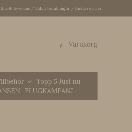
Snabb leverans / Säkra betalningar / Enkla returer
Varukorg
illbehör
Topp 5 Just nu
ANSEN
FLUGKAMPANJ