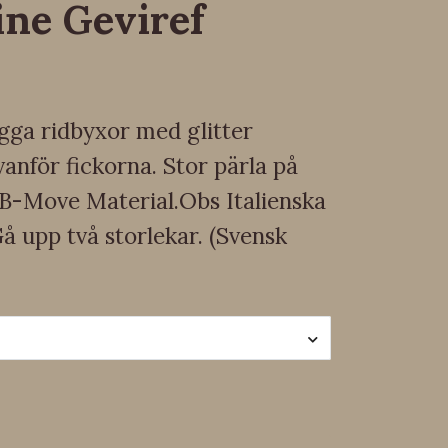
ine Geviref
gga ridbyxor med glitter
vanför fickorna. Stor pärla på
B-Move Material.Obs Italienska
Gå upp två storlekar. (Svensk