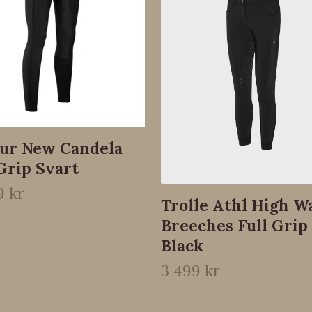
eur New Candela
Grip Svart
9 kr
Trolle Athl High W
Breeches Full Grip 
Black
3 499 kr