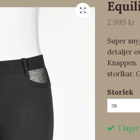
Equil
2 999 kr
Super sny
detaljer o
Knappen. 
storlkar. 
Storlek
38
I lager