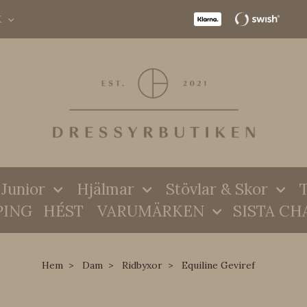
K
Junior
Hjälmar
Stövlar & Skor
T
PING
HÉST
VARUMÄRKEN
SISTA CH
Hem
Dam
Ridbyxor
Equiline Geviref