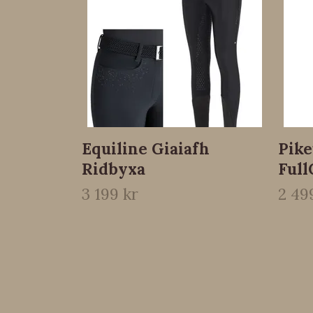
Equiline Giaiafh
Pik
Ridbyxa
Full
3 199 kr
2 49