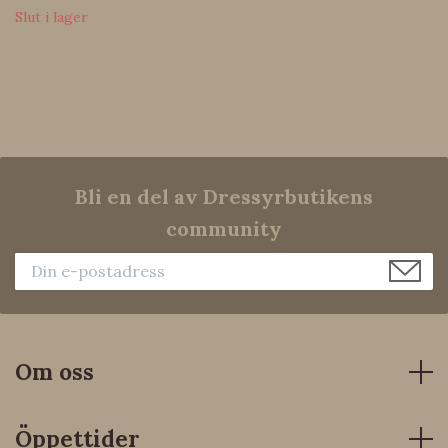
Slut i lager
Bli en del av Dressyrbutikens
community
Om oss
Öppettider