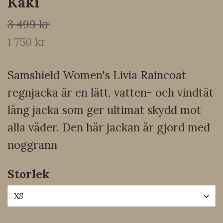
Kaki
3 499 kr
1 750 kr
Samshield Women's Livia Raincoat
regnjacka är en lätt, vatten- och vindtät
lång jacka som ger ultimat skydd mot
alla väder. Den här jackan är gjord med
noggrann
Storlek
XS